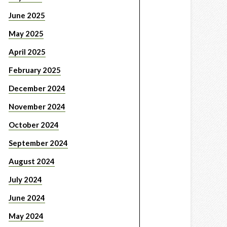
June 2025
May 2025
April 2025
February 2025
December 2024
November 2024
October 2024
September 2024
August 2024
July 2024
June 2024
May 2024