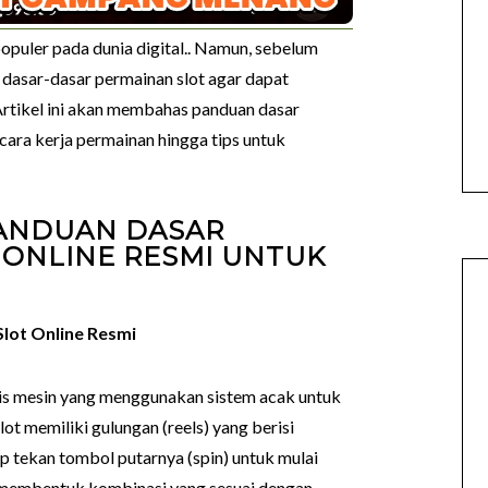
rpopuler pada dunia digital.. Namun, sebelum
dasar-dasar permainan slot agar dapat
 Artikel ini akan membahas panduan dasar
i cara kerja permainan hingga tips untuk
PANDUAN DASAR
 ONLINE RESMI UNTUK
Slot Online Resmi
asis mesin yang menggunakan sistem acak untuk
lot memiliki gulungan (reels) yang berisi
p tekan tombol putarnya (spin) untuk mulai
 membentuk kombinasi yang sesuai dengan