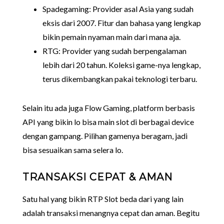
Spadegaming: Provider asal Asia yang sudah
eksis dari 2007. Fitur dan bahasa yang lengkap
bikin pemain nyaman main dari mana aja.
RTG: Provider yang sudah berpengalaman
lebih dari 20 tahun. Koleksi game-nya lengkap,
terus dikembangkan pakai teknologi terbaru.
Selain itu ada juga Flow Gaming, platform berbasis
API yang bikin lo bisa main slot di berbagai device
dengan gampang. Pilihan gamenya beragam, jadi
bisa sesuaikan sama selera lo.
TRANSAKSI CEPAT & AMAN
Satu hal yang bikin RTP Slot beda dari yang lain
adalah transaksi menangnya cepat dan aman. Begitu