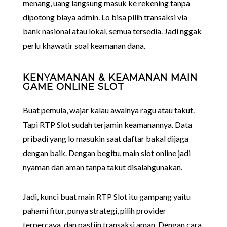
menang, uang langsung masuk ke rekening tanpa
dipotong biaya admin. Lo bisa pilih transaksi via
bank nasional atau lokal, semua tersedia. Jadi nggak
perlu khawatir soal keamanan dana.
KENYAMANAN & KEAMANAN MAIN
GAME ONLINE SLOT
Buat pemula, wajar kalau awalnya ragu atau takut.
Tapi RTP Slot sudah terjamin keamanannya. Data
pribadi yang lo masukin saat daftar bakal dijaga
dengan baik. Dengan begitu, main slot online jadi
nyaman dan aman tanpa takut disalahgunakan.
Jadi, kunci buat main RTP Slot itu gampang yaitu
pahami fitur, punya strategi, pilih provider
terpercaya, dan pastiin transaksi aman. Dengan cara