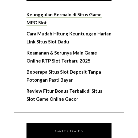
Keunggulan Bermain di Situs Game
MPO Slot
Cara Mudah Hitung Keuntungan Harian
Link Situs Slot Dadu
Keamanan & Serunya Main Game
Online RTP Slot Terbaru 2025
Beberapa Situs Slot Deposit Tanpa
Potongan Pasti Bayar
Review Fitur Bonus Terbaik di Situs
Slot Game Online Gacor
CATEGORIES