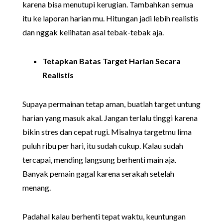
karena bisa menutupi kerugian. Tambahkan semua
itu ke laporan harian mu. Hitungan jadi lebih realistis
dan nggak kelihatan asal tebak-tebak aja.
Tetapkan Batas Target Harian Secara
Realistis
Supaya permainan tetap aman, buatlah target untung
harian yang masuk akal. Jangan terlalu tinggi karena
bikin stres dan cepat rugi.
Misalnya targetmu lima
puluh ribu per hari, itu sudah cukup. Kalau sudah
tercapai, mending langsung berhenti main aja.
Banyak pemain gagal karena serakah setelah
menang.
Padahal kalau berhenti tepat waktu, keuntungan