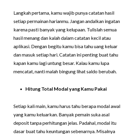
Langkah pertama, kamu wajib punya catatan hasil
setiap permainan harianmu. Jangan andalkan ingatan
karena pasti banyak yang kelupaan. Tulislah semua
hasil menang dan kalah dalam catatan kecil atau
aplikasi.
Dengan begitu kamu bisa tahu uang keluar
dan masuk setiap hari. Catatan ini penting buat tahu
kapan kamu lagi untung besar. Kalau kamu lupa
mencatat, nanti malah bingung lihat saldo berubah.
Hitung Total Modal yang Kamu Pakai
Setiap kali main, kamu harus tahu berapa modal awal
yang kamu keluarkan. Banyak pemain suka asal
deposit tanpa perhitungan jelas. Padahal, modal itu
dasar buat tahu keuntungan sebenarnya.
Misalnya