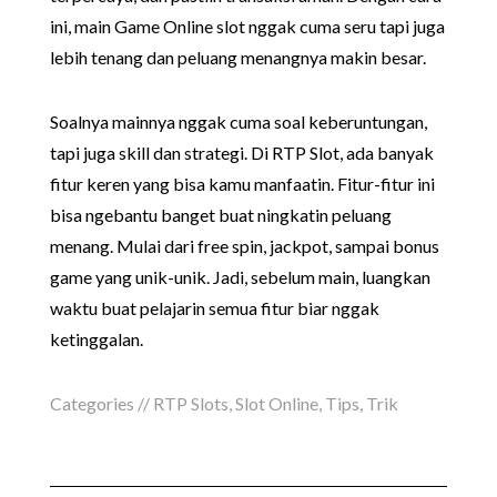
ini, main Game Online slot nggak cuma seru tapi juga
lebih tenang dan peluang menangnya makin besar.
Soalnya mainnya nggak cuma soal keberuntungan,
tapi juga skill dan strategi. Di RTP Slot, ada banyak
fitur keren yang bisa kamu manfaatin. Fitur-fitur ini
bisa ngebantu banget buat ningkatin peluang
menang. Mulai dari free spin, jackpot, sampai bonus
game yang unik-unik. Jadi, sebelum main, luangkan
waktu buat pelajarin semua fitur biar nggak
ketinggalan.
Categories //
RTP Slots
,
Slot Online
,
Tips
,
Trik