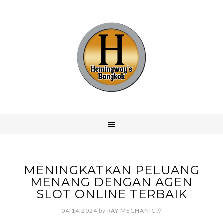
MENINGKATKAN PELUANG
MENANG DENGAN AGEN
SLOT ONLINE TERBAIK
04.14.2024
by
RAY MECHANIC
//