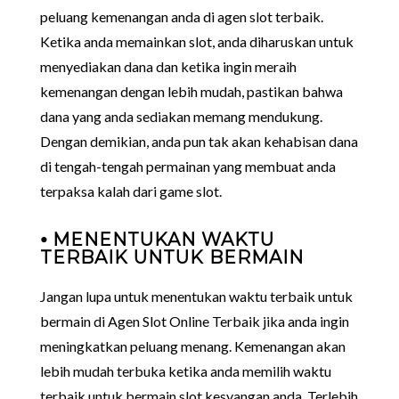
peluang kemenangan anda di agen slot terbaik.
Ketika anda memainkan slot, anda diharuskan untuk
menyediakan dana dan ketika ingin meraih
kemenangan dengan lebih mudah, pastikan bahwa
dana yang anda sediakan memang mendukung.
Dengan demikian, anda pun tak akan kehabisan dana
di tengah-tengah permainan yang membuat anda
terpaksa kalah dari game slot.
⦁ MENENTUKAN WAKTU
TERBAIK UNTUK BERMAIN
Jangan lupa untuk menentukan waktu terbaik untuk
bermain di Agen Slot Online Terbaik jika anda ingin
meningkatkan peluang menang. Kemenangan akan
lebih mudah terbuka ketika anda memilih waktu
terbaik untuk bermain slot kesyangan anda. Terlebih