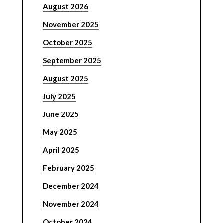
August 2026
November 2025
October 2025
September 2025
August 2025
July 2025
June 2025
May 2025
April 2025
February 2025
December 2024
November 2024
October 2024