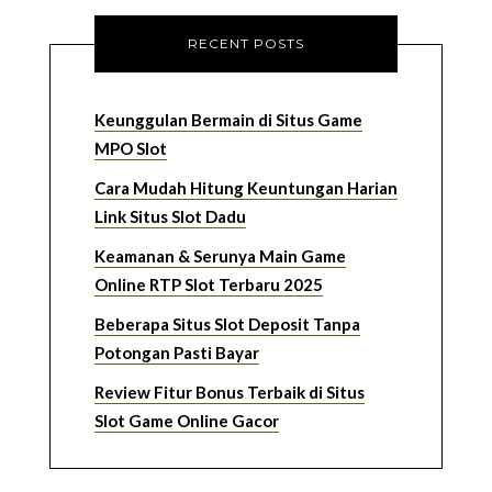
RECENT POSTS
Keunggulan Bermain di Situs Game
MPO Slot
Cara Mudah Hitung Keuntungan Harian
Link Situs Slot Dadu
Keamanan & Serunya Main Game
Online RTP Slot Terbaru 2025
Beberapa Situs Slot Deposit Tanpa
Potongan Pasti Bayar
Review Fitur Bonus Terbaik di Situs
Slot Game Online Gacor