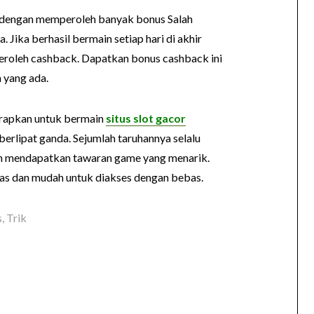
r dengan memperoleh banyak bonus Salah
. Jika berhasil bermain setiap hari di akhir
oleh cashback. Dapatkan bonus cashback ini
 yang ada.
erapkan untuk bermain
situs slot gacor
rlipat ganda. Sejumlah taruhannya selalu
an mendapatkan tawaran game yang menarik.
uas dan mudah untuk diakses dengan bebas.
s
,
Trik