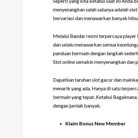
Seperti yang kita ketahui saat ini Anda
menyenangkan salah satunya adalah slot 
bervariasi dan menawarkan banyak hibu
Melalui Bandar resmi terpercaya player
dan selalu menawarkan semua keuntunga
panduan bermain dengan langkah sederha
Slot online semakin menyenangkan dan p
Dapatkan taruhan slot gacor dan main
menarik yang ada. Hanya di satu terperc
bermain yang tepat. Ketahui Bagaiman
dengan jumlah banyak.
Klaim Bonus New Member