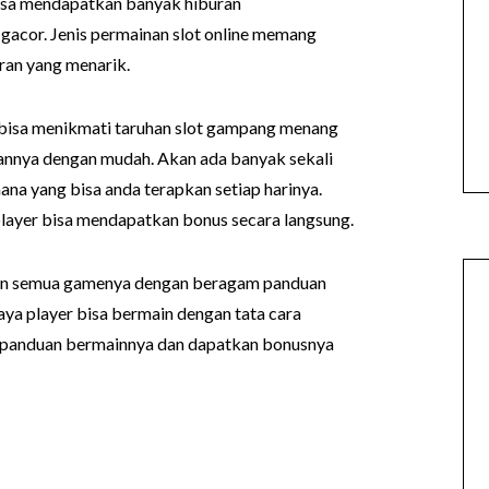
 bisa mendapatkan banyak hiburan
gacor. Jenis permainan slot online memang
ran yang menarik.
 bisa menikmati taruhan slot gampang menang
nnya dengan mudah. Akan ada banyak sekali
na yang bisa anda terapkan setiap harinya.
layer bisa mendapatkan bonus secara langsung.
kan semua gamenya dengan beragam panduan
aya player bisa bermain dengan tata cara
a panduan bermainnya dan dapatkan bonusnya