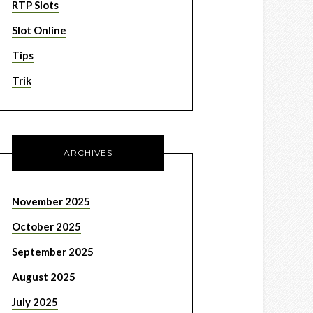
RTP Slots
Slot Online
Tips
Trik
ARCHIVES
November 2025
October 2025
September 2025
August 2025
July 2025