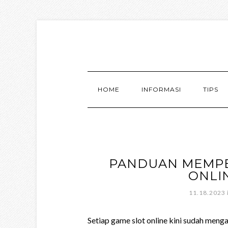
HOME
INFORMASI
TIPS
PANDUAN MEMPE
ONLI
11.18.2023
Setiap game slot online kini sudah men