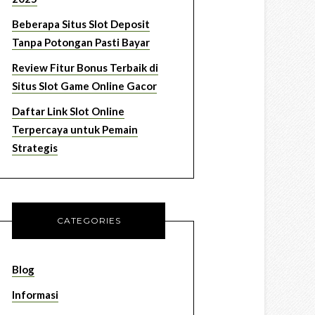
Beberapa Situs Slot Deposit
Tanpa Potongan Pasti Bayar
Review Fitur Bonus Terbaik di
Situs Slot Game Online Gacor
Daftar Link Slot Online
Terpercaya untuk Pemain
Strategis
CATEGORIES
Blog
Informasi