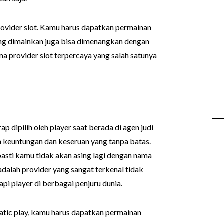
ovider slot. Kamu harus dapatkan permainan
ang dimainkan juga bisa dimenangkan dengan
a provider slot terpercaya yang salah satunya
ap dipilih oleh player saat berada di agen judi
an keuntungan dan keseruan yang tanpa batas.
asti kamu tidak akan asing lagi dengan nama
adalah provider yang sangat terkenal tidak
api player di berbagai penjuru dunia.
tic play, kamu harus dapatkan permainan