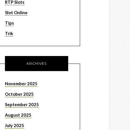
RTP Slots
Slot Online
Tips
Trik
ARCHIVES
November 2025
October 2025
September 2025
August 2025
July 2025