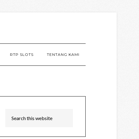
RTP SLOTS
TENTANG KAMI