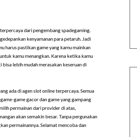
t terpercaya dari pengembang spadegaming.
ngedepankan kenyamanan para petaruh. Jadi
kamu harus pastikan game yang kamu mainkan
 untuk kamu menangkan. Karena ketika kamu
ti bisa lebih mudah merasakan keseruan di
ang ada di agen slot online terpercaya. Semua
u game-game gacor dan game yang gampang
lih permainan dari provider di atas,
angan akan semakin besar. Tanpa pergunakan
ngkan permainannya. Selamat mencoba dan