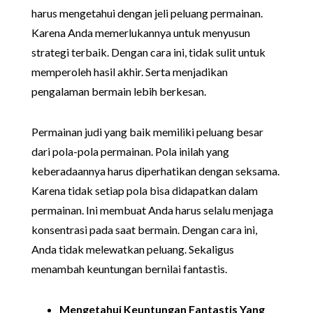
harus mengetahui dengan jeli peluang permainan.
Karena Anda memerlukannya untuk menyusun
strategi terbaik. Dengan cara ini, tidak sulit untuk
memperoleh hasil akhir. Serta menjadikan
pengalaman bermain lebih berkesan.
Permainan judi yang baik memiliki peluang besar
dari pola-pola permainan. Pola inilah yang
keberadaannya harus diperhatikan dengan seksama.
Karena tidak setiap pola bisa didapatkan dalam
permainan. Ini membuat Anda harus selalu menjaga
konsentrasi pada saat bermain. Dengan cara ini,
Anda tidak melewatkan peluang. Sekaligus
menambah keuntungan bernilai fantastis.
Mengetahui Keuntungan Fantastis Yang