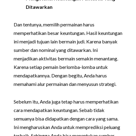
Ditawarkan
Dan tentunya, memilih permainan harus
memperhatikan besar keuntungan. Hasil keuntungan
ini menjadi tujuan lain bermain judi. Karena banyak
sumber dan nominal yang ditawarkan. Ini
menjadikan aktivitas bermain semakin menantang.
Karena setiap pemain berlomba-lomba untuk
mendapatkannya. Dengan begitu, Anda harus
memahami alur permainan dan menyusun strategi.
Sebelum itu, Anda juga tetap harus memperhatikan
cara mendapatkan keuntungan. Sebab tidak
semuanya bisa didapatkan dengan cara yang sama.
Ini mengharuskan Anda untuk memprediksi peluang
terbaik. Sehingga Anda bisa menentukan sumber