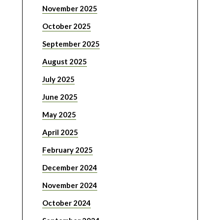
November 2025
October 2025
September 2025
August 2025
July 2025
June 2025
May 2025
April 2025
February 2025
December 2024
November 2024
October 2024