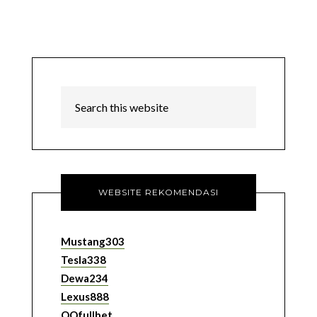
WEBSITE REKOMENDASI
Mustang303
Tesla338
Dewa234
Lexus888
QQfullbet