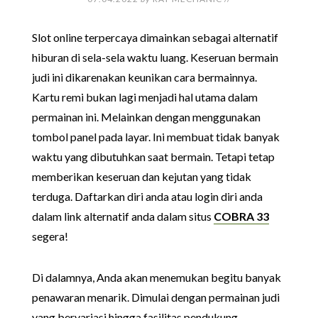
Slot online terpercaya dimainkan sebagai alternatif
hiburan di sela-sela waktu luang. Keseruan bermain
judi ini dikarenakan keunikan cara bermainnya.
Kartu remi bukan lagi menjadi hal utama dalam
permainan ini. Melainkan dengan menggunakan
tombol panel pada layar. Ini membuat tidak banyak
waktu yang dibutuhkan saat bermain. Tetapi tetap
memberikan keseruan dan kejutan yang tidak
terduga. Daftarkan diri anda atau login diri anda
dalam link alternatif anda dalam situs
COBRA 33
segera!
Di dalamnya, Anda akan menemukan begitu banyak
penawaran menarik. Dimulai dengan permainan judi
yang bervariasi hingga fasilitas pendukung.