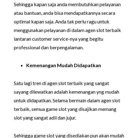
Sehingga kapan saja anda membutuhkan pelayanan
atau bantuan, anda bisa mendapatkannya secara
optimal kapan saja. Anda tak perlu ragu untuk
menggunakan pelayanan di dalam agen slot terbaik
lantaran customer service-nya yang begitu
professional dan berpengalaman.
Kemenangan Mudah Didapatkan
Satu lagi tren di agen slot terbaik yang sangat
sayang dilewatkan adalah kemenangan yng mudah
untuk didapatkan. Selama bermain dalam agen slot
terbaik, semua game slot yang disajikan memang
slot yang sangat adil dan jujur.
Sehingga game slot yang disediakan pun akan mudah