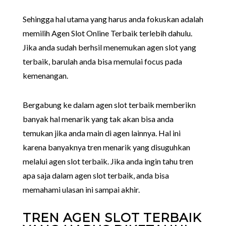
Sehingga hal utama yang harus anda fokuskan adalah
memilih Agen Slot Online Terbaik terlebih dahulu.
Jika anda sudah berhsil menemukan agen slot yang
terbaik, barulah anda bisa memulai focus pada
kemenangan.
Bergabung ke dalam agen slot terbaik memberikn
banyak hal menarik yang tak akan bisa anda
temukan jika anda main di agen lainnya. Hal ini
karena banyaknya tren menarik yang disuguhkan
melalui agen slot terbaik. Jika anda ingin tahu tren
apa saja dalam agen slot terbaik, anda bisa
memahami ulasan ini sampai akhir.
TREN AGEN SLOT TERBAIK