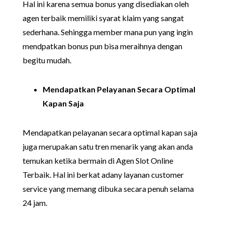
Hal ini karena semua bonus yang disediakan oleh
agen terbaik memiliki syarat klaim yang sangat
sederhana. Sehingga member mana pun yang ingin
mendpatkan bonus pun bisa meraihnya dengan
begitu mudah.
Mendapatkan Pelayanan Secara Optimal
Kapan Saja
Mendapatkan pelayanan secara optimal kapan saja
juga merupakan satu tren menarik yang akan anda
temukan ketika bermain di Agen Slot Online
Terbaik. Hal ini berkat adany layanan customer
service yang memang dibuka secara penuh selama
24 jam.