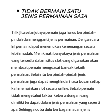
TIDAK BERMAIN SATU
JENIS PERMAINAN SAJA
Trik jitu selanjutnya pemain juga harus berpindah-
pindah dan mengganti jenis permainan. Dengan cara
ini pemain dapat menemukan kemenangan secara
lebih mudah. Menikmati banyaknya jenis permainan
yang tersedia dalam situs slot yang digunakan akan
membuat pemain menguasai banyak teknik
permainan. Selain itu berpindah-pindah jenis
permainan juga dapat menghindari rasa bosan setiap
kali memainkan slot secara online. Sebab pemain
tidak mengetahui faktor keberuntungan yang
dimiliki terdapat dalam jenis permainan yang seperti
apa. Sehingga coba dulu berbagai macam jenis