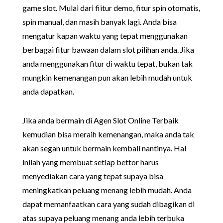
game slot. Mulai dari fiitur demo, fitur spin otomatis,
spin manual, dan masih banyak lagi. Anda bisa
mengatur kapan waktu yang tepat menggunakan
berbagai fitur bawaan dalam slot pilihan anda. Jika
anda menggunakan fitur di waktu tepat, bukan tak
mungkin kemenangan pun akan lebih mudah untuk
anda dapatkan.
Jika anda bermain di Agen Slot Online Terbaik
kemudian bisa meraih kemenangan, maka anda tak
akan segan untuk bermain kembali nantinya. Hal
inilah yang membuat setiap bettor harus
menyediakan cara yang tepat supaya bisa
meningkatkan peluang menang lebih mudah. Anda
dapat memanfaatkan cara yang sudah dibagikan di
atas supaya peluang menang anda lebih terbuka