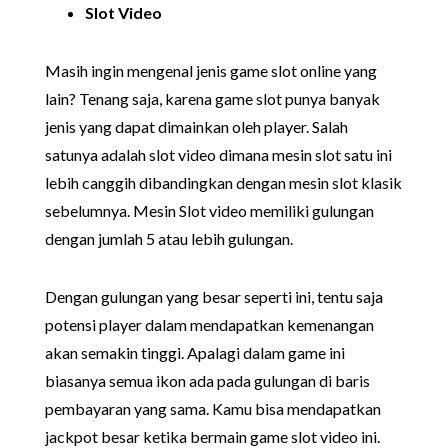
Slot Video
Masih ingin mengenal jenis game slot online yang
lain? Tenang saja, karena game slot punya banyak
jenis yang dapat dimainkan oleh player. Salah
satunya adalah slot video dimana mesin slot satu ini
lebih canggih dibandingkan dengan mesin slot klasik
sebelumnya. Mesin Slot video memiliki gulungan
dengan jumlah 5 atau lebih gulungan.
Dengan gulungan yang besar seperti ini, tentu saja
potensi player dalam mendapatkan kemenangan
akan semakin tinggi. Apalagi dalam game ini
biasanya semua ikon ada pada gulungan di baris
pembayaran yang sama. Kamu bisa mendapatkan
jackpot besar ketika bermain game slot video ini.