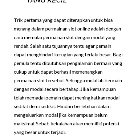
YANG KECIL
Trik pertama yang dapat diterapkan untuk bisa
menang dalam permainan slot online adalah dengan
cara memulai permainan slot dengan modal yang
rendah. Salah satu tujuannya tentu agar pemain
dapat menghindari kerugian yang terlalu besar. Bagi
pemula tentu dibutuhkan pengalaman bermain yang
cukup untuk dapat berhasil memenangkan
permainan slot tersebut. Sehingga mulailah bermain
dengan modal secara bertahap. Jika kemampuan
telah memadai pemain dapat meningkatkan modal
sedikit demi sedikit. Hindari berlebihan dalam
mengeluarkan modal jika kemampuan belum
maksimal. Sebab kekalahan akan memiliki potensi
yang besar untuk terjadi.