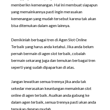
memberikn kemenangan. Hal ini membuat siapapun
yang memainkannya pasti ingin merasakan
kemenangan yang mudah tersebut karena tak akan
bisa ditemukan dalam agen lainnya.
Demikinlah berbagai tren di Agen Slot Online
Terbaik yang harus anda ketahui. Jika anda belum
pernah bermain di agen slot terbaik, cobalah
bermain sekarang juga dan temukan berbagai tren
seperti yang sudah dipaparkan di atas.
Jangan lewatkan semua trennya jika anda tak
sekedar merasakan keuntungan memainkan slot
online di agen terbaik. Asalkan anda gabung ke
dalam agen terbaik, semua trennya pasti akan anda
temukan dengan mudah.