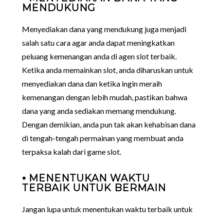
MENDUKUNG
Menyediakan dana yang mendukung juga menjadi
salah satu cara agar anda dapat meningkatkan
peluang kemenangan anda di agen slot terbaik.
Ketika anda memainkan slot, anda diharuskan untuk
menyediakan dana dan ketika ingin meraih
kemenangan dengan lebih mudah, pastikan bahwa
dana yang anda sediakan memang mendukung.
Dengan demikian, anda pun tak akan kehabisan dana
di tengah-tengah permainan yang membuat anda
terpaksa kalah dari game slot.
⦁ MENENTUKAN WAKTU
TERBAIK UNTUK BERMAIN
Jangan lupa untuk menentukan waktu terbaik untuk