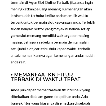
bermain di Agen Slot Online Terbaik jika anda ingin
meningkatkan peluang menang. Kemenangan akan
lebih mudah terbuka ketika anda memilih waktu
terbaik untuk bermain slot kesyangan anda. Terlebih
sudah banyak bettor yang meyakini bahwa setiap
game slot memang memiliki waktu gacor masing-
masing. Sehingga sebelum bermain dengan salah
satu judul slot, cari tahu dulu kapan waktu terbaik
untuk memainkannya agar kemenangan anda mudah
anda raih.
⦁ MEMANFAATKN FITUR
TERBAIK DI WAKTU TEPAT
Anda pun dapat memanfaatkan fitur terbaik yang
dibekalkan di dalam game slot pilihan anda. Ada
banyak fitur yang biasanya disematkan di sebuah